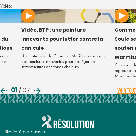
Vidéos
Vidéo. BTP : une peinture
Commen
 du
innovante pour lutter contre la
Soule s
tions
canicule
soutenir
tonome
Une entreprise de Charente-Maritime développe
Marmiss
r des
des peintures innovantes pour protéger les
Comment des
infrastructures des fortes chaleurs.
regroupés po
Marmissolle
01
/
07
VOIR TOUT
Site édité par Placéco