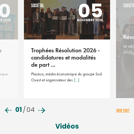
0
05
SOCIÉTAL
SOCIÉT
E 2025
NOVEMBRE 2026
Rés
Le sal
s
Trophées Résolution 2026 -
2026 
candidatures et modalités
de part ...
asque
Placéco, média économique du groupe Sud
Ouest et organisateur des
[...]
01
/
04
VOIR TOUT
Vidéos