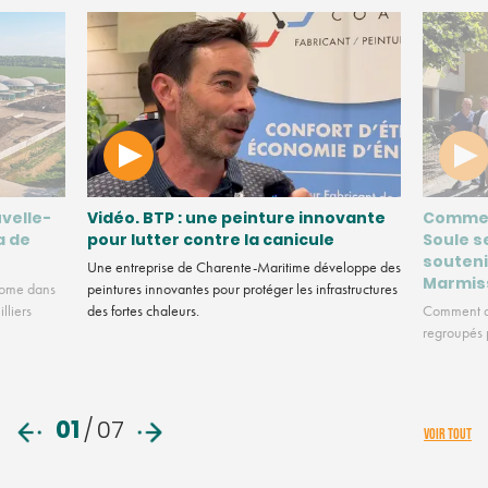
velle-
Vidéo. BTP : une peinture innovante
Commen
a de
pour lutter contre la canicule
Soule s
souteni
Une entreprise de Charente-Maritime développe des
Marmis
nome dans
peintures innovantes pour protéger les infrastructures
lliers
des fortes chaleurs.
Comment de
regroupés p
01
/
07
VOIR TOUT