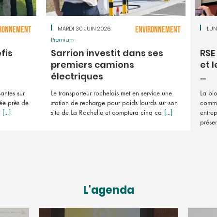
RONNEMENT
MARDI 30 JUIN 2026
ENVIRONNEMENT
LUN
Premium
fis
Sarrion investit dans ses
RSE
premiers camions
et l
électriques
...
antes sur
Le transporteur rochelais met en service une
La bio
uée près de
station de recharge pour poids lourds sur son
comme 
[...]
site de La Rochelle et comptera cinq ca
[...]
entrep
prése
L'agenda