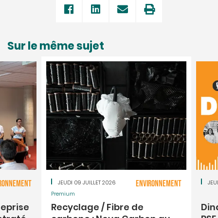
Sur le même sujet
RONNEMENT
JEUDI 09 JUILLET 2026
ENVIRONNEMENT
JEU
Premium
reprise
Recyclage / Fibre de
Din