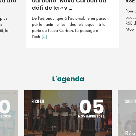
 straté
carbone : Nova Carbon au
RSE
défi de la « v ...
Pour 
podca
 plus
De l’aéronautique à l’automobile en passant
RSE d
es
par le nautisme, les industriels toquent à la
Mou
ût, la
porte de Nova Carbon. Le passage à
l’éch
[...]
L'agenda
0
05
SOCIÉTAL
SOCIÉT
E 2025
NOVEMBRE 2026
Rés