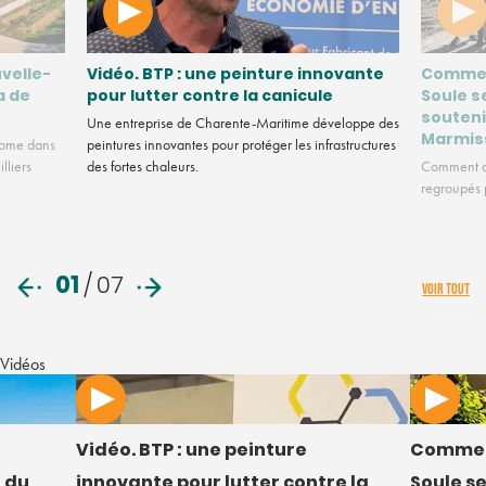
velle-
Vidéo. BTP : une peinture innovante
Commen
a de
pour lutter contre la canicule
Soule s
souteni
Une entreprise de Charente-Maritime développe des
Marmis
nome dans
peintures innovantes pour protéger les infrastructures
lliers
des fortes chaleurs.
Comment de
regroupés p
01
/
07
VOIR TOUT
Vidéos
Vidéo. BTP : une peinture
Commen
 du
innovante pour lutter contre la
Soule s