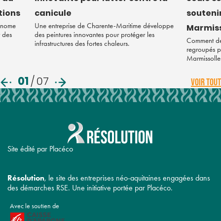
tions
canicule
soutenir
tonome
Une entreprise de Charente-Maritime développe
Marmiss
r des
des peintures innovantes pour protéger les
Comment des
infrastructures des fortes chaleurs.
regroupés po
Marmissolle
01
/
07
VOIR TOUT
Site édité par Placéco
Résolution
, le site des entreprises néo-aquitaines engagées dans
des démarches RSE. Une initiative portée par Placéco.
Avec le soutien de