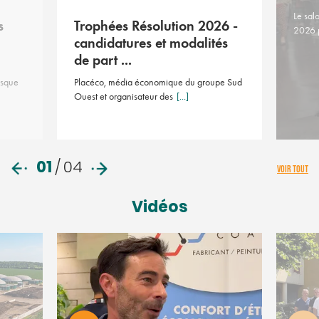
Le sal
s
Trophées Résolution 2026 -
2026 
candidatures et modalités
de part ...
asque
Placéco, média économique du groupe Sud
Ouest et organisateur des
[...]
01
/
04
VOIR TOUT
Vidéos