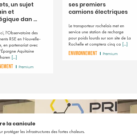
ts, un sujet
ses premiers
in et
camions électriques
égique dan ...
Le transporteur rochelais met en
service une station de recharge
ci, l'Observatoire des
pour poids lourds sur son site de La
ents RSE en Nouvelle-
Rochelle et comptera cinq ca
[...]
e, en partenariat avec
’Épargne Aquitaine
ENVIRONNEMENT
Premium
Charen
[...]
NEMENT
Premium
re la canicule
rotéger les infrastructures des fortes chaleurs.