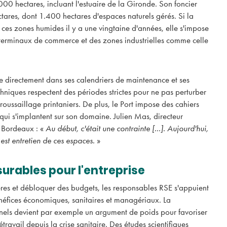
0 hectares, incluant l'estuaire de la Gironde. Son foncier
ctares, dont 1.400 hectares d'espaces naturels gérés. Si la
 ces zones humides il y a une vingtaine d'années, elle s'impose
erminaux de commerce et des zones industrielles comme celle
Décarbonation : la 
Nouvelle-Aquitaine,
ure directement dans ses calendriers de maintenance et ses
bioGNV, a de grand
ambitions
hniques respectent des périodes strictes pour ne pas perturber
broussaillage printaniers. De plus, le Port impose des cahiers
En 2050, la région pourrait 
autonome dans cette énergie
qui s'implantent sur son domaine. Julien Mas, directeur
générer des milliers d'emploi
 Bordeaux : «
Au début, c'était une contrainte [...]. Aujourd'hui,
territoire.
 est entretien de ces espaces.
»
rables pour l'entreprise
ières et débloquer des budgets, les responsables RSE s'appuient
énéfices économiques, sanitaires et managériaux. La
nnels devient par exemple un argument de poids pour favoriser
étravail depuis la crise sanitaire. Des études scientifiques