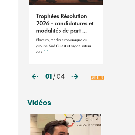
Résoluti
2026
tion
Trophées Résolution
Le salon des 
ient le
2026 - candidatures et
23 avril 202
ay ...
modalités de part ...
ution Pays
Placéco, média économique du
 éditio
[...]
groupe Sud Ouest et organisateur
des
[...]
01
/
04
VOIR TOUT
Vidéos