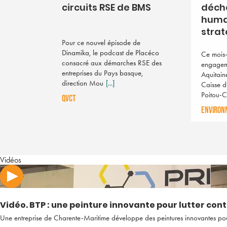
circuits RSE de BMS
déche
huma
strat
Pour ce nouvel épisode de
Dinamika, le podcast de Placéco
Ce mois-
consacré aux démarches RSE des
engagem
entreprises du Pays basque,
Aquitain
direction Mou
[...]
Caisse d
Poitou-
QVCT
ENVIRON
Vidéos
Vidéo. BTP : une peinture innovante pour lutter cont
Une entreprise de Charente-Maritime développe des peintures innovantes pour p