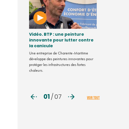
région
Vidéo. BTP : une peinture
Comment de
 leader du
innovante pour lutter contre
de Soule se
es
la canicule
pour souteni
Beñat Marm
Une entreprise de Charente-Maritime
devenir
développe des peintures innovantes pour
Comment des ent
 plus propre et
protéger les infrastructures des fortes
sont regroupés po
s sur tout le
chaleurs.
Beñat Marmissol
01
/
07
VOIR TOUT