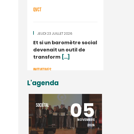
QVCT
JEUDI 23 JUILLET 2026
Et si un baromètre social
devenait un outil de
transform
[...]
INITIATIVES
L'agenda
20
05
SOCIÉTAL
SOCIÉTAL
NOVEMBRE
NOVEMBRE
2025
2026