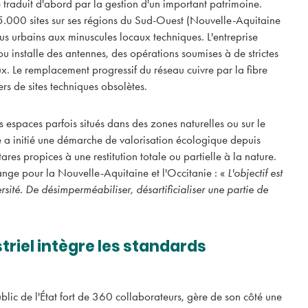
 traduit d'abord par la gestion d'un important patrimoine.
5.000 sites sur ses régions du Sud-Ouest (Nouvelle-Aquitaine
Le salon Résolu
us urbains aux minuscules locaux techniques. L'entreprise
Pays basque rev
ou installe des antennes, des opérations soumises à de strictes
20 novembre à B
x. Le remplacement progressif du réseau cuivre par la fibre
rs de sites techniques obsolètes.
Retrouvez le Salon Résol
basque pour sa deuxième
 espaces parfois situés dans des zones naturelles ou sur le
ise a initié une démarche de valorisation écologique depuis
ares propices à une restitution totale ou partielle à la nature.
nge pour la Nouvelle-Aquitaine et l'Occitanie : «
L'objectif est
ersité. De désimperméabiliser, désartificialiser une partie de
triel intègre les standards
blic de l'État fort de 360 collaborateurs, gère de son côté une