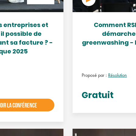
 entreprises et
Comment RSE 
il possible de
démarches 
nt sa facture ? -
greenwashing - 
sque 2025
Proposé par :
Résolution
Gratuit
OIR LA CONFÉRENCE