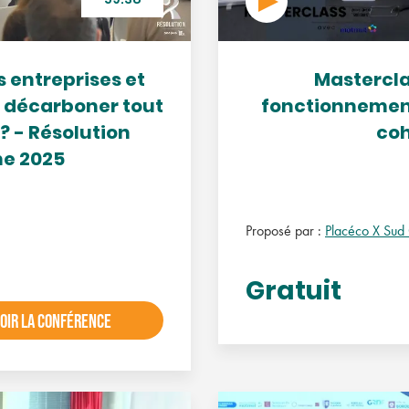
59:38
 entreprises et
Masterclas
de décarboner tout
fonctionnement
? - Résolution
coh
e 2025
Proposé par :
Placéco X Sud
Gratuit
OIR LA CONFÉRENCE