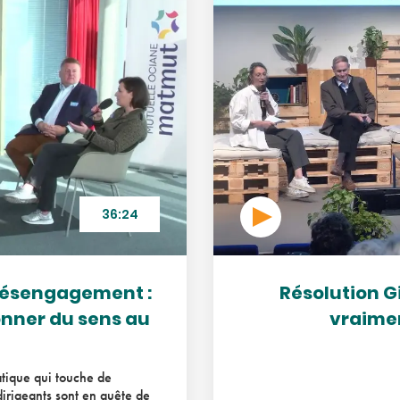
36:24
désengagement :
Résolution G
onner du sens au
vraimen
tique qui touche de
dirigeants sont en quête de