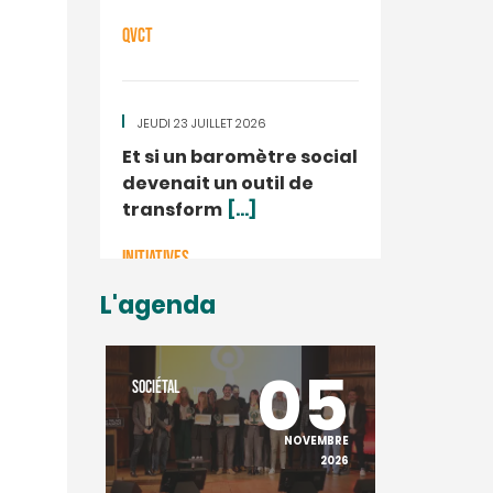
QVCT
JEUDI 23 JUILLET 2026
Et si un baromètre social
devenait un outil de
transform
[...]
INITIATIVES
L'agenda
20
05
SOCIÉTAL
SOCIÉTAL
NOVEMBRE
NOVEMBRE
2025
2026