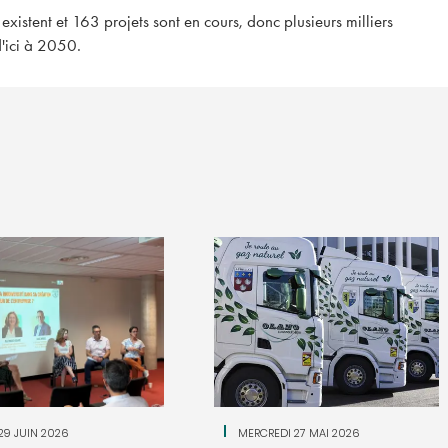
existent et 163 projets sont en cours, donc plusieurs milliers
d'ici à 2050.
Le salon Résolu
Pays basque rev
20 novembre à B
Retrouvez le Salon Résol
basque pour sa deuxième
29 JUIN 2026
MERCREDI 27 MAI 2026