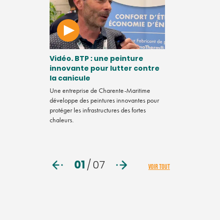
région
Vidéo. BTP : une peinture
Comment de
 leader du
innovante pour lutter contre
de Soule se
es
la canicule
pour souteni
Beñat Marm
Une entreprise de Charente-Maritime
devenir
développe des peintures innovantes pour
Comment des ent
 plus propre et
protéger les infrastructures des fortes
sont regroupés po
s sur tout le
chaleurs.
Beñat Marmissol
01
/
07
VOIR TOUT