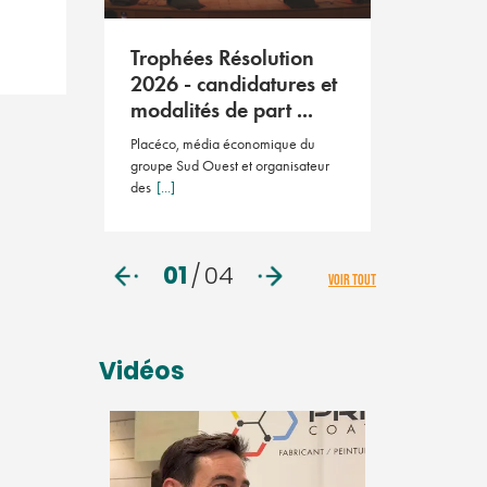
Résoluti
2026
tion
Trophées Résolution
Le salon des 
ient le
2026 - candidatures et
23 avril 202
ay ...
modalités de part ...
ution Pays
Placéco, média économique du
 éditio
[...]
groupe Sud Ouest et organisateur
des
[...]
01
/
04
VOIR TOUT
Vidéos