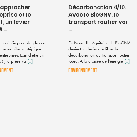
 rapprocher
Décarbonation 4/10.
eprise et le
Avec le BioGNV, le
t, un levier
transport routier voi
 ...
...
Décarbonation : la 
Nouvelle-Aquitaine,
versité s'impose de plus en
En Nouvelle-Aquitaine, le BioGNV
bioGNV, a de grand
me un pilier stratégique
devient un levier crédible de
ambitions
entreprises. Loin d'être un
décarbonation du transport routier
ût, la préserva
[...]
lourd. À la croisée de l’énergie
[...]
En 2050, la région pourrait 
autonome dans cette énergie
NEMENT
ENVIRONNEMENT
générer des milliers d'emploi
territoire.