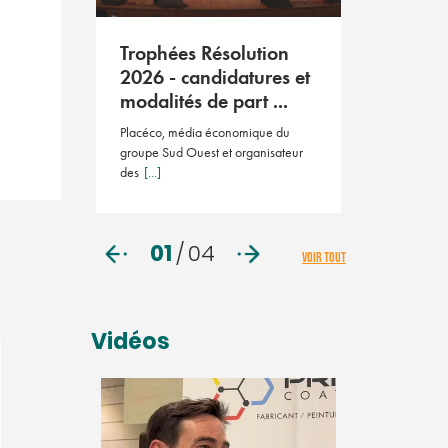
Résoluti
2026
tion
Trophées Résolution
Le salon des 
ient le
2026 - candidatures et
23 avril 202
ay ...
modalités de part ...
ution Pays
Placéco, média économique du
 éditio
[...]
groupe Sud Ouest et organisateur
des
[...]
01
/
04
VOIR TOUT
Vidéos