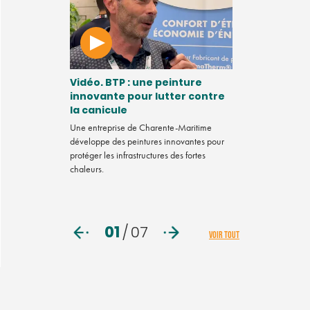
région
Vidéo. BTP : une peinture
Comment de
 leader du
innovante pour lutter contre
de Soule se
es
la canicule
pour souteni
Beñat Marm
Une entreprise de Charente-Maritime
devenir
développe des peintures innovantes pour
Comment des ent
 plus propre et
protéger les infrastructures des fortes
sont regroupés po
s sur tout le
chaleurs.
Beñat Marmissol
01
/
07
VOIR TOUT