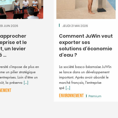
29 JUIN 2026
JEUDI 21 MAI 2026
Décarbonation : la 
 rapprocher
Comment JuWin veut
Nouvelle-Aquitaine,
eprise et le
exporter ses
bioGNV, a de grand
ambitions
t, un levier
solutions d’économie
 ...
d’eau ?
En 2050, la région pourrait 
autonome dans cette énergie
générer des milliers d'emploi
versité s'impose de plus en
La société basco-béarnaise JuWin
territoire.
me un pilier stratégique
se lance dans un développement
entreprises. Loin d'être un
important. Après avoir abordé le
ût, la préserva
[...]
marché français, l’entreprise
spé
[...]
NEMENT
ENVIRONNEMENT
Premium