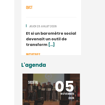
QVCT
JEUDI 23 JUILLET 2026
Et si un baromètre social
devenait un outil de
transform
[...]
INITIATIVES
L'agenda
20
05
SOCIÉTAL
SOCIÉTAL
NOVEMBRE
NOVEMBRE
2025
2026