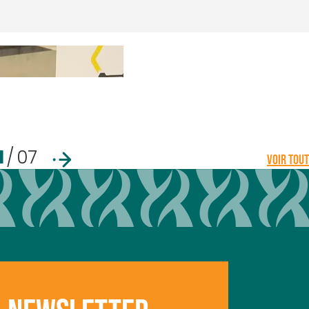
1
/
07
VOIR TOUT