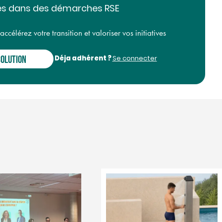
s dans des démarches RSE
Le salon Résolu
célérez votre transition et valoriser vos initiatives
Pays basque rev
20 novembre à B
Déja adhérent ?
SOLUTION
Se connecter
Retrouvez le Salon Résol
basque pour sa deuxième