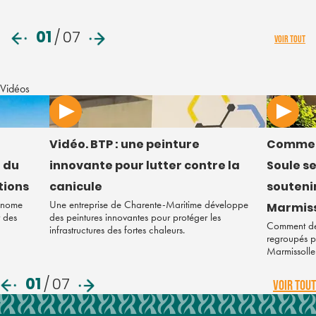
01
/
07
VOIR TOUT
Vidéos
Vidéo. BTP : une peinture
Commen
 du
innovante pour lutter contre la
Soule s
tions
canicule
soutenir
tonome
Une entreprise de Charente-Maritime développe
Marmiss
r des
des peintures innovantes pour protéger les
Comment des
infrastructures des fortes chaleurs.
regroupés po
Marmissolle
01
/
07
VOIR TOUT