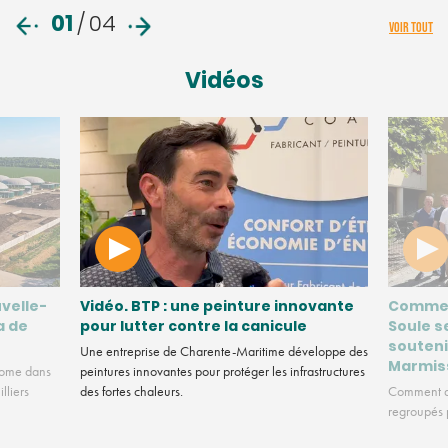
01
/
04
VOIR TOUT
Vidéos
velle-
Vidéo. BTP : une peinture innovante
Commen
a de
pour lutter contre la canicule
Soule s
souteni
Une entreprise de Charente-Maritime développe des
Marmis
nome dans
peintures innovantes pour protéger les infrastructures
lliers
des fortes chaleurs.
Comment de
regroupés p