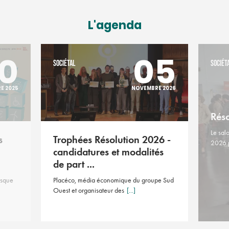
L'agenda
0
05
SOCIÉTAL
SOCIÉT
E 2025
NOVEMBRE 2026
Rés
Le sal
s
Trophées Résolution 2026 -
2026 
candidatures et modalités
de part ...
asque
Placéco, média économique du groupe Sud
Ouest et organisateur des
[...]