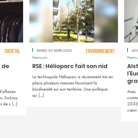
SOCIÉTAL
MARDI 03 MARS 2026
ENVIRONNEMENT
JEU
Premium
Premi
r de
RSE : Hélioparc fait son nid
Als
l’E
La technopole Hélioparc a récemment mis en
gran
place plusieurs mesures favorisant la
biodiversité sur son territoire. Une politique
’affaires
Avec 
qu
[...]
on, Soöruz,
comma
s de s
[...]
2033,
cœur 