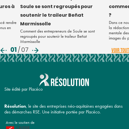
euros à
Soule se sont regroupés pour
comment
soutenir le traileur Beñat
?
ncé rendre
Dans ce nou
Marmissolle
enus en
la rédaction
Comment des entrepreneurs de Soule se sont
mentale des 
regroupés pour soutenir le traileur Beñat
images du 
Marmissolle
01
/
07
VOIR TOUT
Site édité par Placéco
Résolution
, le site des entreprises néo-aquitaines engagées dans
des démarches RSE. Une initiative portée par Placéco.
Avec le soutien de