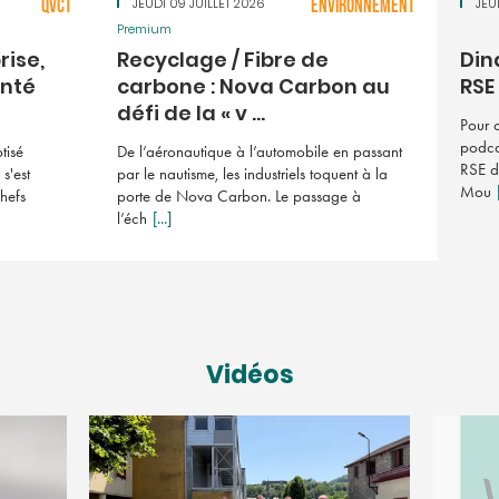
QVCT
JEUDI 09 JUILLET 2026
ENVIRONNEMENT
JEU
Premium
rise,
Recyclage / Fibre de
Din
nté
carbone : Nova Carbon au
RSE
défi de la « v ...
Pour 
podca
tisé
De l’aéronautique à l’automobile en passant
RSE d
s'est
par le nautisme, les industriels toquent à la
Mou
hefs
porte de Nova Carbon. Le passage à
l’éch
[...]
Vidéos