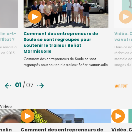
lin a-t-
Comment des entrepreneurs de
Vidéo. 
l'État ?
Soule se sont regroupés pour
va votr
soutenir le traileur Beñat
é rendre à
Dans ce no
Marmissolle
us en 2015
rédaction d
Comment des entrepreneurs de Soule se sont
mentale des
regroupés pour soutenir le traileur Beñat Marmissolle
images du
01
/
07
VOIR TOUT
Vidéos
helin
Comment des entrepreneurs de
Vidéo. C