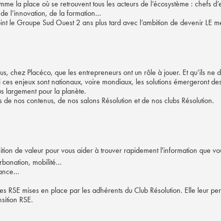
me la place où se retrouvent tous les acteurs de l’écosystème : chefs d’
de l’innovation, de la formation…
nt le Groupe Sud Ouest 2 ans plus tard avec l’ambition de devenir LE 
chez Placéco, que les entrepreneurs ont un rôle à jouer. Et qu’ils ne 
ces enjeux sont nationaux, voire mondiaux, les solutions émergeront des t
lus largement pour la planète.
 de nos contenus, de nos salons Résolution et de nos clubs Résolution.
ition de valeur pour vous aider à trouver rapidement l'information que v
rbonation, mobilité…
nance…
ives RSE mises en place par les adhérents du Club Résolution. Elle leur per
nsition RSE.