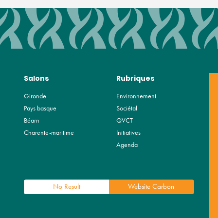
Salons
Rubriques
Gironde
Environnement
Pays basque
Sociétal
Béarn
QVCT
Charente-maritime
Initiatives
Agenda
No Result
Website Carbon