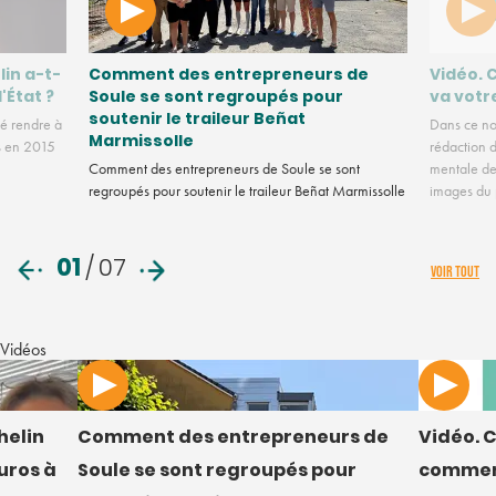
lin a-t-
Comment des entrepreneurs de
Vidéo. 
l'État ?
Soule se sont regroupés pour
va votr
soutenir le traileur Beñat
é rendre à
Dans ce no
Marmissolle
us en 2015
rédaction d
Comment des entrepreneurs de Soule se sont
mentale des
regroupés pour soutenir le traileur Beñat Marmissolle
images du
01
/
07
VOIR TOUT
Vidéos
helin
Comment des entrepreneurs de
Vidéo. C
euros à
Soule se sont regroupés pour
comment