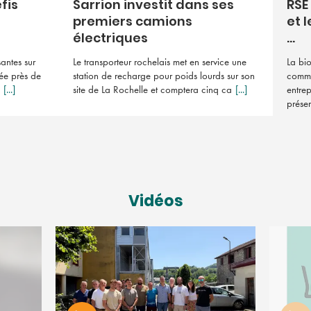
fis
Sarrion investit dans ses
RSE
premiers camions
et l
électriques
...
antes sur
Le transporteur rochelais met en service une
La bio
uée près de
station de recharge pour poids lourds sur son
comme 
[...]
site de La Rochelle et comptera cinq ca
[...]
entrep
prése
Vidéos