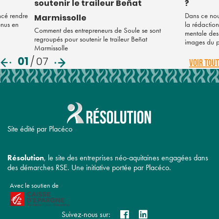
soutenir le traileur Beñat
?
ncé rendre
Dans ce nou
Marmissolle
enus en
la rédaction
Comment des entrepreneurs de Soule se sont
mentale des 
regroupés pour soutenir le traileur Beñat
images du 
Marmissolle
01
/
07
VOIR TOUT
Site édité par Placéco
Résolution
, le site des entreprises néo-aquitaines engagées dans
des démarches RSE. Une initiative portée par Placéco.
Avec le soutien de
Suivez-nous sur: