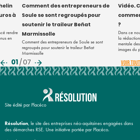
helin
Comment des entrepreneurs de
Vidéo. C
euros à
Soule se sont regroupés pour
comment
soutenir le traileur Beñat
?
ncé rendre
Dans ce nou
Marmissolle
enus en
la rédaction
Comment des entrepreneurs de Soule se sont
mentale des 
regroupés pour soutenir le traileur Beñat
images du 
Marmissolle
01
/
07
VOIR TOUT
Site édité par Placéco
Résolution
, le site des entreprises néo-aquitaines engagées dans
des démarches RSE. Une initiative portée par Placéco.