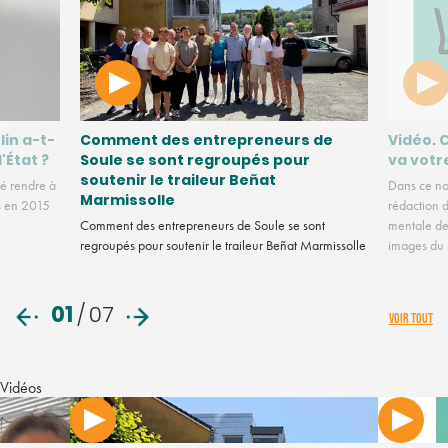
lin a-t-
Comment des entrepreneurs de
Vidéo. 
l'État ?
Soule se sont regroupés pour
va votr
soutenir le traileur Beñat
é rendre à
Dans ce no
Marmissolle
us en 2015
rédaction d
Comment des entrepreneurs de Soule se sont
mentale des
regroupés pour soutenir le traileur Beñat Marmissolle
images du
01
/
07
VOIR TOUT
Vidéos