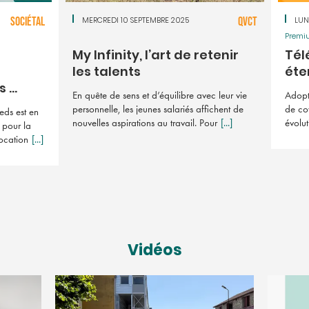
SOCIÉTAL
MERCREDI 10 SEPTEMBRE 2025
QVCT
LUN
Premi
My Infinity, l’art de retenir
Tél
les talents
éte
...
En quête de sens et d’équilibre avec leur vie
Adopt
personnelle, les jeunes salariés affichent de
de cov
eds est en
nouvelles aspirations au travail. Pour
[...]
évolut
 pour la
vocation
[...]
Vidéos