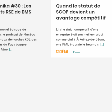
ika #30 : Les
Quand le statut de
its RSE de BMS
SCOP devient un
avantage compétitif
nouvel épisode de
Et si le statut coopératif d'une
, le podcast de Placéco
entreprise était son meilleur atout
é aux démarches RSE des
commercial ? À Arthez-de-Béarn,
ses du Pays basque,
une PME industrielle béarnais
[...]
n Mou
[...]
SOCIÉTAL
Premium