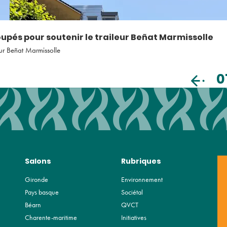
pés pour soutenir le traileur Beñat Marmissolle
eur Beñat Marmissolle
0
Salons
Rubriques
Gironde
Environnement
Pays basque
Sociétal
Béarn
QVCT
Charente-maritime
Initiatives