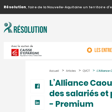
Résolution
, faire de la Nouvelle-Aquitaine un territoire 
Avec le soutien de
LES ENTR
Accueil
Articles
QVCT
L’Alliance 
L’Alliance Caou
des salariés et
- Premium