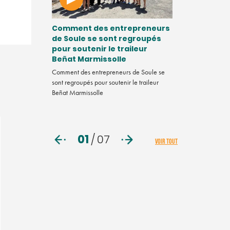
quoi
Comment des entrepreneurs
Vidéo. Chef
u 4,3
de Soule se sont regroupés
comment va
État ?
pour soutenir le traileur
mentale ?
Beñat Marmissolle
helin a annoncé
Dans ce nouveau 
illions d'euros,
Comment des entrepreneurs de Soule se
Tendance, la réda
de ses usines.
sont regroupés pour soutenir le traileur
penchée sur la s
Beñat Marmissolle
d'entreprise. Pre
du programme B
01
/
07
VOIR TOUT