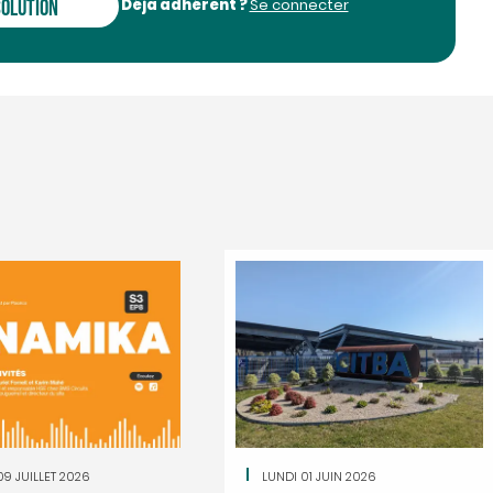
Déja adhérent ?
SOLUTION
Se connecter
La Minute RSE. Pour
Michelin a-t-il rend
millions d'euros à l'
Le fabriquant de pneus Mic
rendre à l'État français 4,3 m
obtenus en 2015 pour l'une 
09 JUILLET 2026
LUNDI 01 JUIN 2026