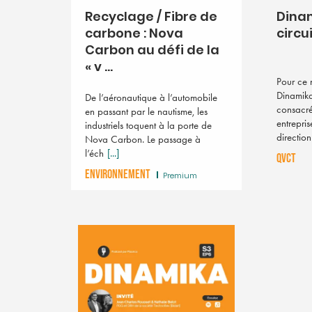
Recyclage / Fibre de
Dinam
carbone : Nova
circu
Carbon au défi de la
« v ...
Pour ce 
Dinamika
De l’aéronautique à l’automobile
consacr
en passant par le nautisme, les
entrepri
industriels toquent à la porte de
directio
Nova Carbon. Le passage à
l’éch
[...]
QVCT
ENVIRONNEMENT
Premium