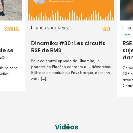
SOCIÉTAL
JEUDI 09 JUILLET 2026
QVCT
JEU
Premi
Dinamika #30 : Les circuits
RSE 
le se
RSE de BMS
suj
 ...
dan 
Pour ce nouvel épisode de Dinamika, le
podcast de Placéco consacré aux démarches
le se sont
Ce mo
RSE des entreprises du Pays basque, direction
Beñat
RSE e
Mou
[...]
avec 
Char
Vidéos