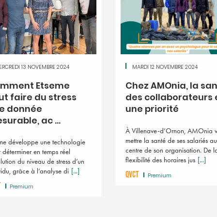
ERCREDI 13 NOVEMBRE 2024
MARDI 12 NOVEMBRE 2024
mment Etseme
Chez AMOnia, la sa
ut faire du stress
des collaborateurs 
e donnée
une priorité
surable, ac ...
À Villenave-d’Ornon, AMOnia v
mettre la santé de ses salariés au
me développe une technologie
centre de son organisation. De l
 déterminer en temps réel
flexibilité des horaires jus
[...]
olution du niveau de stress d’un
vidu, grâce à l’analyse di
[...]
QVCT
Premium
T
Premium