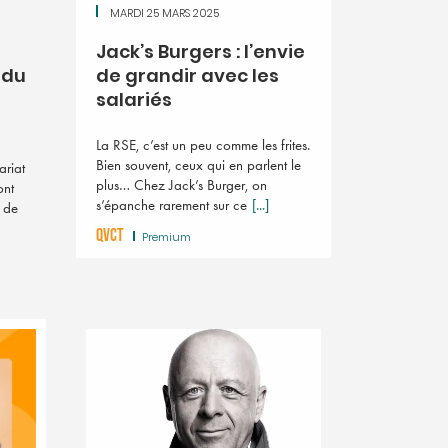
MARDI 25 MARS 2025
Jack’s Burgers : l’envie
 du
de grandir avec les
salariés
La RSE, c’est un peu comme les frites.
Bien souvent, ceux qui en parlent le
ariat
plus… Chez Jack’s Burger, on
ont
s’épanche rarement sur ce
[...]
e de
QVCT
Premium