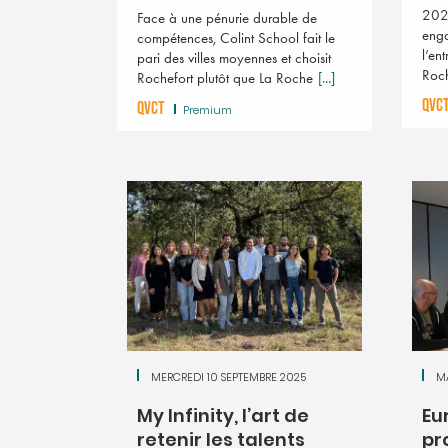
202
Face à une pénurie durable de
enga
compétences, Colint School fait le
l’en
pari des villes moyennes et choisit
Roch
Rochefort plutôt que La Roche
[...]
QVC
QVCT
Premium
MERCREDI 10 SEPTEMBRE 2025
M
My Infinity, l’art de
Eu
retenir les talents
pr