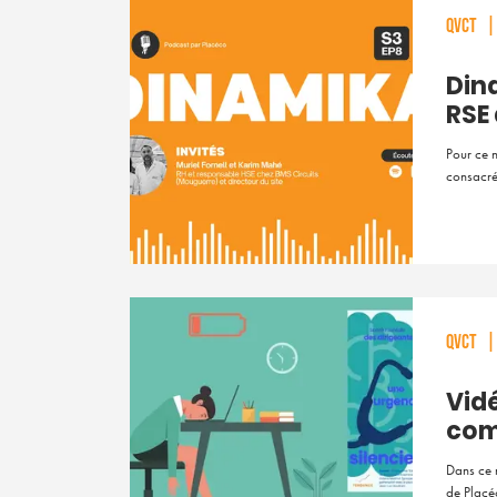
QVCT
|
Dina
RSE
Pour ce 
consacré
QVCT
|
Vidé
com
Dans ce 
de Placé