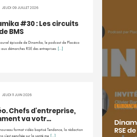
JEUDI 09 JUILLET 2026
mika #30 : Les circuits
 de BMS
nouvel épisode de Dinamika, le podcast de Placéco
 aux démarches RSE des entreprises
[...]
JEUDI 11 JUIN 2026
ENVIRONNE
o. Chefs d'entreprise,
ment va votr...
Dinami
RSE de 
nouveau format vidéo baptisé Tendance, la rédaction
co s'est penchée sur la santé me
[...]