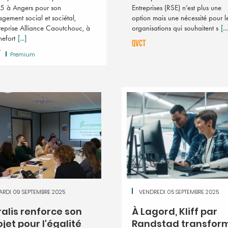
5 à Angers pour son
Entreprises (RSE) n’est plus une
gement social et sociétal,
option mais une nécessité pour l
treprise Alliance Caoutchouc, à
organisations qui souhaitent s
[...
efort
[...]
QVCT
T
Premium
ARDI 09 SEPTEMBRE 2025
VENDREDI 05 SEPTEMBRE 2025
ralis renforce son
À Lagord, Kliff par
ojet pour l'égalité
Randstad transfor