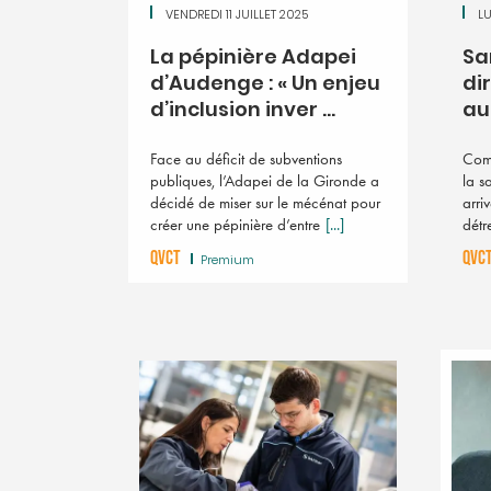
VENDREDI 11 JUILLET 2025
LU
La pépinière Adapei
Sa
d’Audenge : « Un enjeu
di
d’inclusion inver ...
au 
Face au déficit de subventions
Com
publiques, l’Adapei de la Gironde a
la s
décidé de miser sur le mécénat pour
arri
créer une pépinière d’entre
[...]
détr
QVCT
QVC
Premium