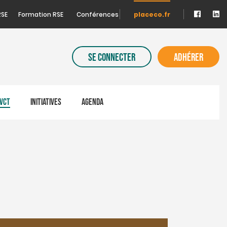
RSE
Formation RSE
Conférences
placeco.fr
SE CONNECTER
ADHÉRER
VCT
INITIATIVES
AGENDA