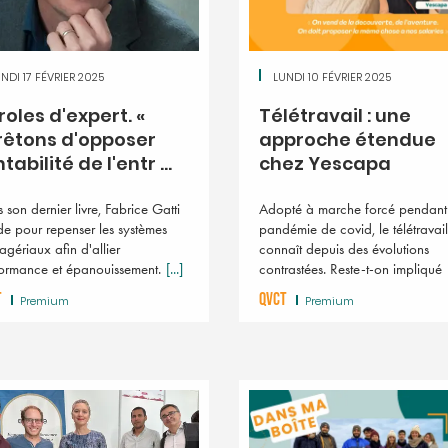
NDI 17 FÉVRIER 2025
LUNDI 10 FÉVRIER 2025
roles d'expert. «
Télétravail : une
rêtons d'opposer
approche étendue
tabilité de l'entr ...
chez Yescapa
 son dernier livre, Fabrice Gatti
Adopté à marche forcé pendant
de pour repenser les systèmes
pandémie de covid, le télétravail
gériaux afin d'allier
connaît depuis des évolutions
ormance et épanouissement.
[...]
contrastées. Reste-t-on impliqué
T
QVCT
Premium
Premium