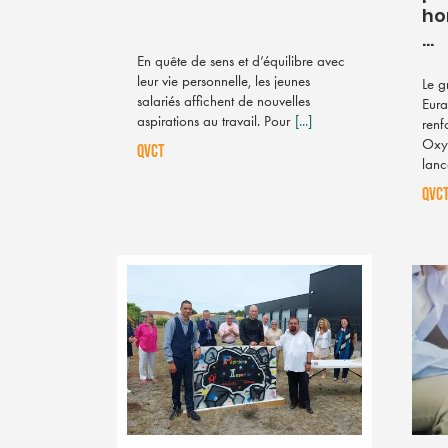
ho
...
En quête de sens et d’équilibre avec
leur vie personnelle, les jeunes
Le g
salariés affichent de nouvelles
Eura
aspirations au travail. Pour
[...]
renf
Oxyg
QVCT
lan
QVC