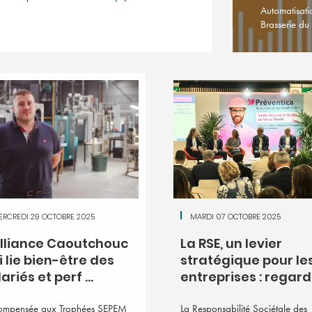
Automatisati
Brasserie du
ERCREDI 29 OCTOBRE 2025
MARDI 07 OCTOBRE 2025
Alliance Caoutchouc
La RSE, un levier
i lie bien-être des
stratégique pour le
ariés et perf ...
entreprises : regards 
ompensée aux Trophées SEPEM
La Responsabilité Sociétale des