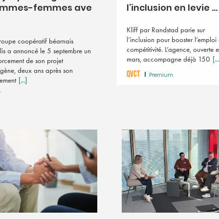
mmes-femmes ave
l’inclusion en levie ...
Kliff par Randstad parie sur
l’inclusion pour booster l’emploi 
roupe coopératif béarnais
compétitivité. L’agence, ouverte 
lis a annoncé le 5 septembre un
mars, accompagne déjà 150
[..
orcement de son projet
ène, deux ans après son
QVCT
Premium
cement
[...]
T