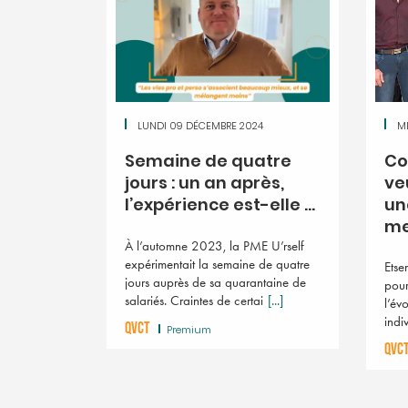
LUNDI 09 DÉCEMBRE 2024
M
Semaine de quatre
Co
jours : un an après,
ve
l’expérience est-elle ...
un
me
À l’automne 2023, la PME U’rself
expérimentait la semaine de quatre
Etse
jours auprès de sa quarantaine de
pour
salariés. Craintes de certai
[...]
l’év
indi
QVCT
Premium
QVC