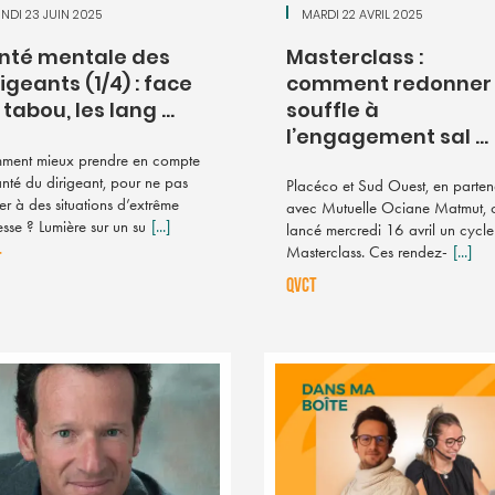
NDI 23 JUIN 2025
MARDI 22 AVRIL 2025
nté mentale des
Masterclass :
rigeants (1/4) : face
comment redonner
tabou, les lang ...
souffle à
l’engagement sal ...
ment mieux prendre en compte
anté du dirigeant, pour ne pas
Placéco et Sud Ouest, en parten
ver à des situations d’extrême
avec Mutuelle Ociane Matmut, 
esse ? Lumière sur un su
[...]
lancé mercredi 16 avril un cycl
Masterclass. Ces rendez-
[...]
T
QVCT