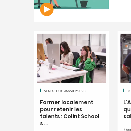
VENDREDI 16 JANVIER 2026
M
Former localement
L’
pour retenir les
qu
talents : Colint School
sal
s ...
Réc