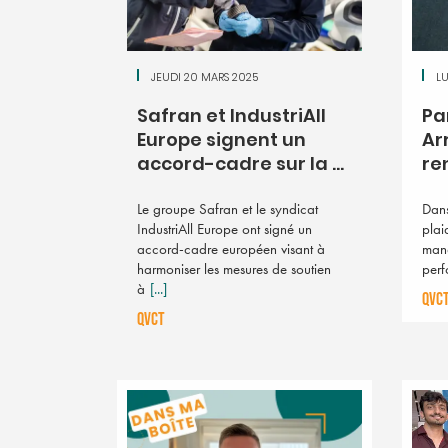
JEUDI 20 MARS 2025
LU
Safran et IndustriAll
Pa
Europe signent un
Ar
accord-cadre sur la ...
ren
Le groupe Safran et le syndicat
Dans
IndustriAll Europe ont signé un
plai
accord-cadre européen visant à
mana
harmoniser les mesures de soutien
perf
à
[...]
QVC
QVCT