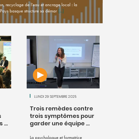
on, recyclage de l’eau et ancrage local : la
 Pays basque structure sa démar
[...]
LUNDI 29 SEPTEMBRE 2025
Trois remèdes contre
s
trois symptômes pour
...
garder une équipe ...
La psychologue et formatrice