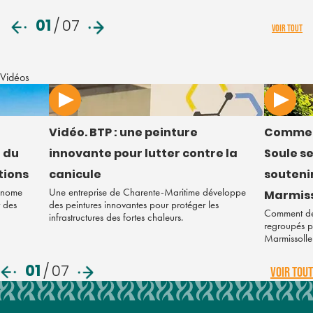
01
/
07
VOIR TOUT
Vidéos
Vidéo. BTP : une peinture
Commen
 du
innovante pour lutter contre la
Soule s
tions
canicule
soutenir
tonome
Une entreprise de Charente-Maritime développe
Marmiss
r des
des peintures innovantes pour protéger les
Comment des
infrastructures des fortes chaleurs.
regroupés po
Marmissolle
01
/
07
VOIR TOUT