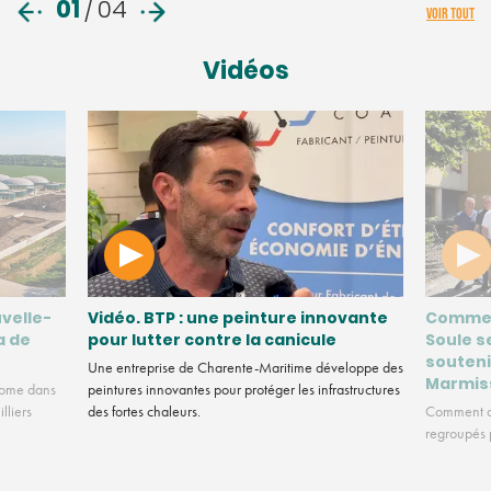
01
/
04
VOIR TOUT
Vidéos
velle-
Vidéo. BTP : une peinture innovante
Commen
a de
pour lutter contre la canicule
Soule s
souteni
Une entreprise de Charente-Maritime développe des
Marmis
nome dans
peintures innovantes pour protéger les infrastructures
lliers
des fortes chaleurs.
Comment de
regroupés p