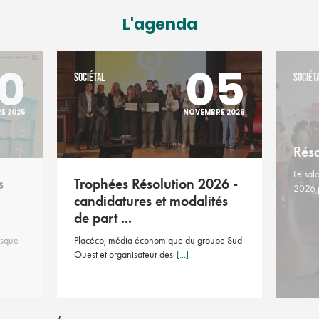
L'agenda
0
05
SOCIÉTAL
SOCIÉT
E 2025
NOVEMBRE 2026
Rés
Le sal
s
Trophées Résolution 2026 -
2026 
candidatures et modalités
de part ...
asque
Placéco, média économique du groupe Sud
Ouest et organisateur des
[...]