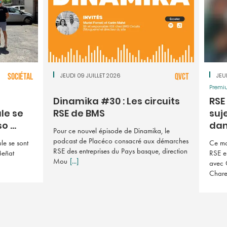
SOCIÉTAL
JEUDI 09 JUILLET 2026
QVCT
JEU
Premi
Dinamika #30 : Les circuits
RSE 
le se
RSE de BMS
suj
 ...
dan 
Pour ce nouvel épisode de Dinamika, le
podcast de Placéco consacré aux démarches
le se sont
Ce mo
RSE des entreprises du Pays basque, direction
Beñat
RSE e
Mou
[...]
avec 
Char