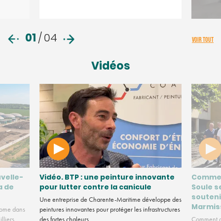
01
/
04
VOIR TOUT
Vidéos
velle-
Vidéo. BTP : une peinture innovante
Commen
a de
pour lutter contre la canicule
Soule s
souteni
Une entreprise de Charente-Maritime développe des
Marmis
nome dans
peintures innovantes pour protéger les infrastructures
lliers
des fortes chaleurs.
Comment de