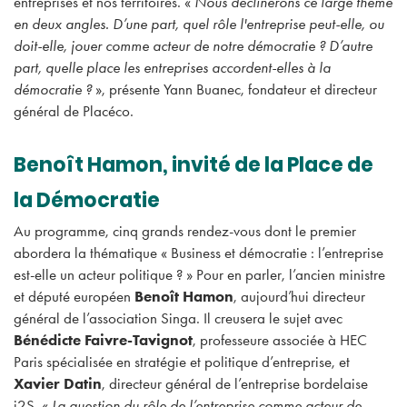
entreprises et nos territoires. «
Nous déclinerons ce large thème
en deux angles. D’une part, quel rôle l'entreprise peut-elle, ou
doit-elle, jouer comme acteur de notre démocratie ? D’autre
part, quelle place les entreprises accordent-elles à la
démocratie ?
», présente Yann Buanec, fondateur et directeur
général de Placéco.
Benoît Hamon, invité de la Place de
la Démocratie
Au programme, cinq grands rendez-vous dont le premier
abordera la thématique « Business et démocratie : l’entreprise
est-elle un acteur politique ? » Pour en parler, l’ancien ministre
et député européen
Benoît Hamon
, aujourd’hui directeur
général de l’association Singa. Il creusera le sujet avec
Bénédicte Faivre-Tavignot
, professeure associée à HEC
Paris spécialisée en stratégie et politique d’entreprise, et
Xavier Datin
, directeur général de l’entreprise bordelaise
i2S. «
La question du rôle de l’entreprise comme acteur de