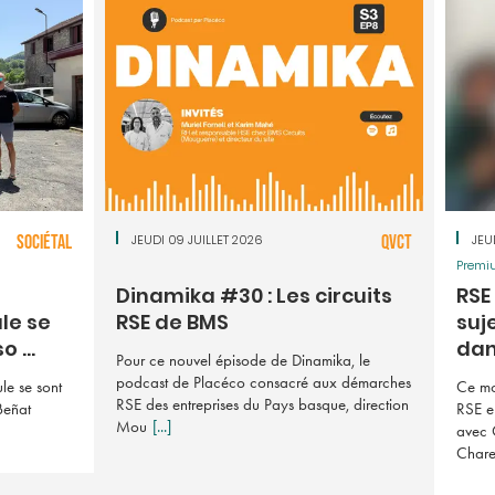
SOCIÉTAL
JEUDI 09 JUILLET 2026
QVCT
JEU
Premi
Dinamika #30 : Les circuits
RSE 
le se
RSE de BMS
suj
 ...
dan 
Pour ce nouvel épisode de Dinamika, le
podcast de Placéco consacré aux démarches
le se sont
Ce mo
RSE des entreprises du Pays basque, direction
Beñat
RSE e
Mou
[...]
avec 
Char