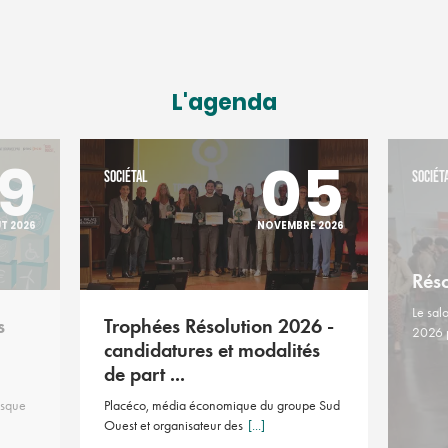
L'agenda
9
05
SOCIÉTAL
SOCIÉT
T 2026
NOVEMBRE 2026
Rés
Le sal
s
Trophées Résolution 2026 -
2026 
candidatures et modalités
de part ...
asque
Placéco, média économique du groupe Sud
Ouest et organisateur des
[...]