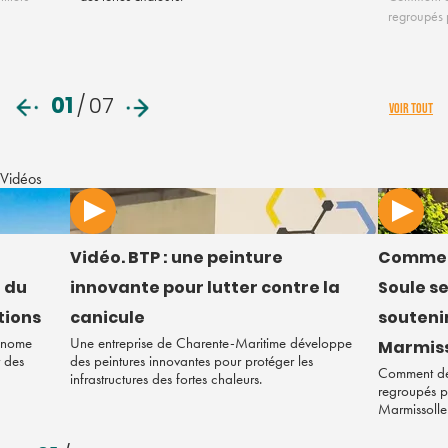
regroupés p
01
/
07
VOIR TOUT
Vidéos
Vidéo. BTP : une peinture
Commen
 du
innovante pour lutter contre la
Soule s
tions
canicule
soutenir
tonome
Une entreprise de Charente-Maritime développe
Marmiss
r des
des peintures innovantes pour protéger les
Comment des
infrastructures des fortes chaleurs.
regroupés po
Marmissolle