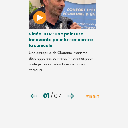
région
Vidéo. BTP : une peinture
Comment de
 leader du
innovante pour lutter contre
de Soule se
es
la canicule
pour souteni
Beñat Marm
Une entreprise de Charente-Maritime
devenir
développe des peintures innovantes pour
Comment des ent
 plus propre et
protéger les infrastructures des fortes
sont regroupés po
s sur tout le
chaleurs.
Beñat Marmissol
01
/
07
VOIR TOUT