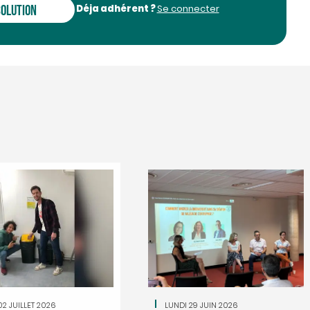
Déja adhérent ?
SOLUTION
Se connecter
Le salon Résolu
Pays basque rev
20 novembre à B
Retrouvez le Salon Résol
basque pour sa deuxième
02 JUILLET 2026
LUNDI 29 JUIN 2026