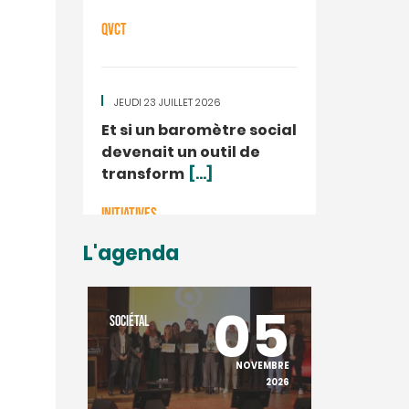
QVCT
JEUDI 23 JUILLET 2026
Et si un baromètre social
devenait un outil de
transform
[...]
INITIATIVES
L'agenda
20
05
SOCIÉTAL
SOCIÉTAL
NOVEMBRE
NOVEMBRE
2025
2026