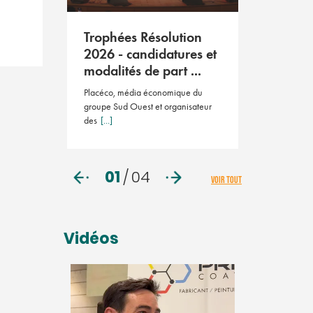
Résoluti
2026
tion
Trophées Résolution
Le salon des 
ient le
2026 - candidatures et
23 avril 202
ay ...
modalités de part ...
ution Pays
Placéco, média économique du
 éditio
[...]
groupe Sud Ouest et organisateur
des
[...]
01
/
04
VOIR TOUT
Vidéos