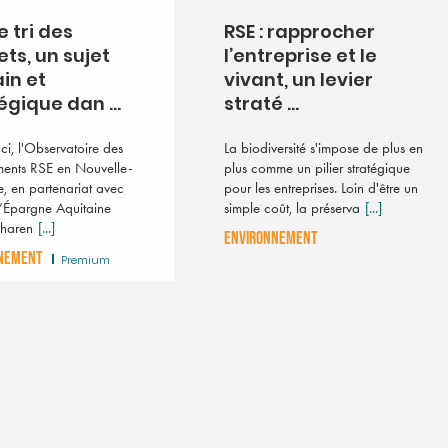
le tri des
RSE : rapprocher
ts, un sujet
l’entreprise et le
in et
vivant, un levier
égique dan ...
straté ...
Décarbonation : la 
Nouvelle-Aquitaine,
ci, l'Observatoire des
La biodiversité s'impose de plus en
bioGNV, a de grand
ents RSE en Nouvelle-
plus comme un pilier stratégique
ambitions
e, en partenariat avec
pour les entreprises. Loin d'être un
En 2050, la région pourrait 
’Épargne Aquitaine
simple coût, la préserva
[...]
autonome dans cette énergie
Charen
[...]
ENVIRONNEMENT
générer des milliers d'emploi
NEMENT
Premium
territoire.