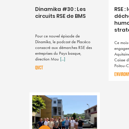
Dinamika #30 : Les
RSE : 
circuits RSE de BMS
déche
huma
strat
Pour ce nouvel épisode de
Dinamika, le podcast de Placéco
Ce mois-
consacré aux démarches RSE des
engagem
entreprises du Pays basque,
Aquitain
direction Mou
[...]
Caisse d
Poitou-
QVCT
ENVIRON