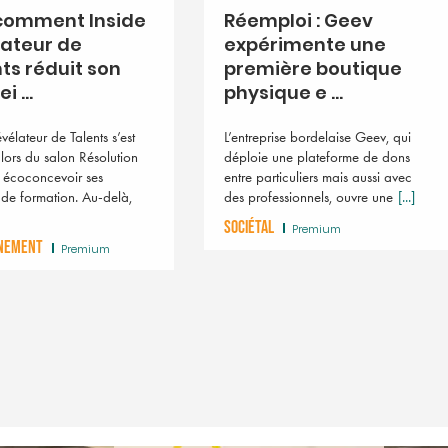
 comment Inside
Réemploi : Geev
lateur de
expérimente une
ts réduit son
première boutique
 ...
physique e ...
Décarbonation : la 
Nouvelle-Aquitaine,
vélateur de Talents s’est
L’entreprise bordelaise Geev, qui
bioGNV, a de grand
lors du salon Résolution
déploie une plateforme de dons
ambitions
 écoconcevoir ses
entre particuliers mais aussi avec
 de formation. Au-delà,
des professionnels, ouvre une
[...]
En 2050, la région pourrait 
autonome dans cette énergie
SOCIÉTAL
Premium
générer des milliers d'emploi
NEMENT
Premium
territoire.