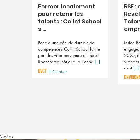
Former localement
RSE :
pour retenir les
Révé
talents : Colint School
Talen
s ...
emprei
Face à une pénurie durable de
Inside Ré
compétences, Colint School fait le
engagé, 
pari des villes moyennes et choisit
2025, à
Rochefort plutôt que La Roche
[...]
supports
c’est
[...]
QVCT
Premium
ENVIRON
Vidéos