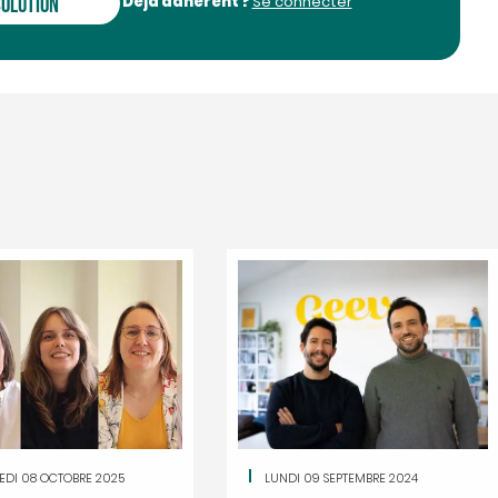
Déja adhérent ?
SOLUTION
Se connecter
Le salon Résolu
Pays basque rev
20 novembre à B
Retrouvez le Salon Résol
basque pour sa deuxième
EDI 08 OCTOBRE 2025
LUNDI 09 SEPTEMBRE 2024