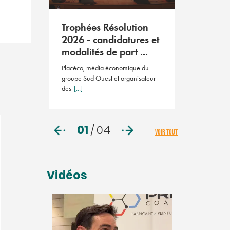
Résoluti
2026
tion
Trophées Résolution
Le salon des 
ient le
2026 - candidatures et
23 avril 202
ay ...
modalités de part ...
ution Pays
Placéco, média économique du
 éditio
[...]
groupe Sud Ouest et organisateur
des
[...]
01
/
04
VOIR TOUT
Vidéos