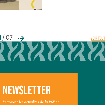
1
/
07
VOIR TOUT
Newsletter
Retrouvez les actualités de la RSE en