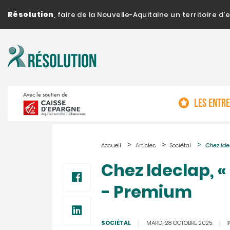
Résolution
, faire de la Nouvelle-Aquitaine un territoire 
Avec le soutien de
LES ENTR
Accueil
Articles
Sociétal
Chez Ide
Chez Ideclap, «
- Premium
SOCIÉTAL
MARDI 28 OCTOBRE 2025