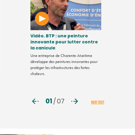
région
Vidéo. BTP : une peinture
Comment de
 leader du
innovante pour lutter contre
de Soule se
es
la canicule
pour souteni
Beñat Marm
Une entreprise de Charente-Maritime
devenir
développe des peintures innovantes pour
Comment des ent
 plus propre et
protéger les infrastructures des fortes
sont regroupés po
s sur tout le
chaleurs.
Beñat Marmissol
01
/
07
VOIR TOUT