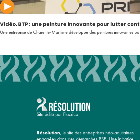
Vidéo. BTP : une peinture innovante pour lutter cont
Une entreprise de Charente-Maritime développe des peintures innovantes pour p
Site édité par Placéco
Résolution
, le site des entreprises néo-aquitaines
engagées dans des démarches RSE. Une initiative