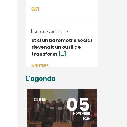
QVCT
JEUDI 23 JUILLET 2026
Et si un baromètre social
devenait un outil de
transform
[...]
INITIATIVES
L'agenda
20
05
SOCIÉTAL
SOCIÉTAL
NOVEMBRE
NOVEMBRE
2025
2026