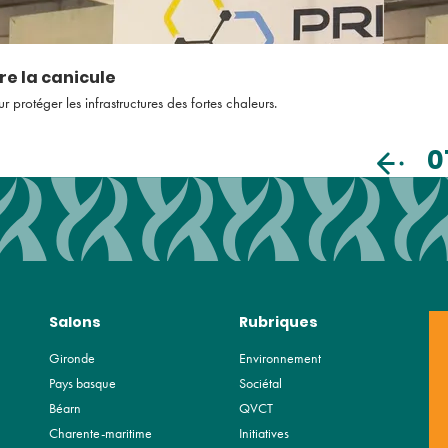
re la canicule
rotéger les infrastructures des fortes chaleurs.
0
Salons
Rubriques
Gironde
Environnement
Pays basque
Sociétal
Béarn
QVCT
Charente-maritime
Initiatives