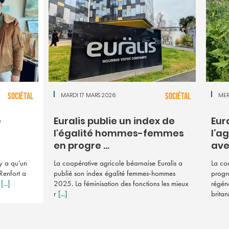
SOCIÉTAL
MARDI 17 MARS 2026
SOCIÉTAL
MER
e
Euralis publie un index de
Eur
l'égalité hommes-femmes
l’a
en progre ...
avec
’y a qu’un
La coopérative agricole béarnaise Euralis a
La co
Renfort a
publié son index égalité femmes-hommes
progr
[...]
2025. La féminisation des fonctions les mieux
régéné
r
[...]
britan