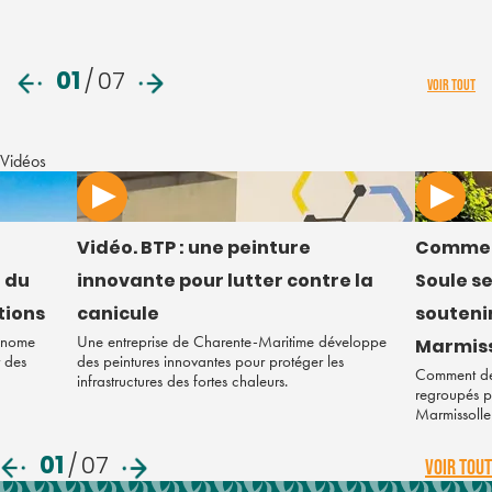
01
/
07
VOIR TOUT
Vidéos
Vidéo. BTP : une peinture
Commen
 du
innovante pour lutter contre la
Soule s
tions
canicule
soutenir
tonome
Une entreprise de Charente-Maritime développe
Marmiss
r des
des peintures innovantes pour protéger les
Comment des
infrastructures des fortes chaleurs.
regroupés po
Marmissolle
01
/
07
VOIR TOUT