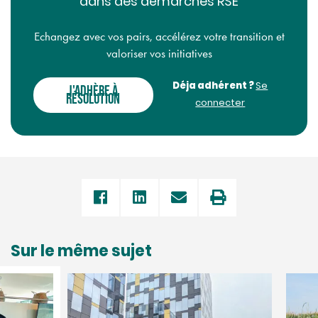
dans des démarches RSE
Echangez avec vos pairs, accélérez votre transition et
valoriser vos initiatives
Déja adhérent ?
Se
J'ADHÈRE À
RÉSOLUTION
connecter
Sur le même sujet