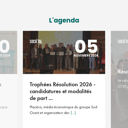
L'agenda
0
05
SOCIÉTAL
SOCIÉT
E 2025
NOVEMBRE 2026
Rés
Le sal
s
Trophées Résolution 2026 -
2026 
candidatures et modalités
de part ...
asque
Placéco, média économique du groupe Sud
Ouest et organisateur des
[...]