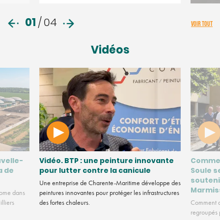
01
/
04
VOIR TOUT
Vidéos
velle-
Vidéo. BTP : une peinture innovante
Commen
a de
pour lutter contre la canicule
Soule s
souteni
Une entreprise de Charente-Maritime développe des
Marmis
nome dans
peintures innovantes pour protéger les infrastructures
lliers
des fortes chaleurs.
Comment de
regroupés p