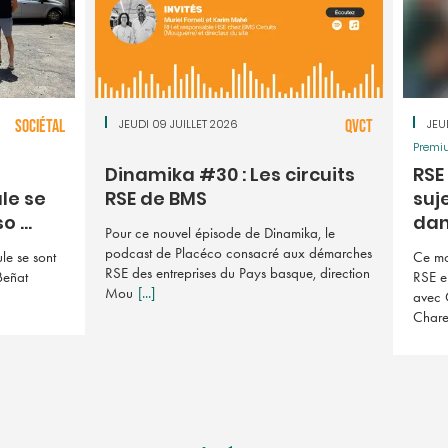
SOCIÉTAL
JEUDI 09 JUILLET 2026
QVCT
JEU
Premi
Dinamika #30 : Les circuits
RSE 
le se
RSE de BMS
suj
 ...
dan 
Pour ce nouvel épisode de Dinamika, le
podcast de Placéco consacré aux démarches
le se sont
Ce mo
RSE des entreprises du Pays basque, direction
Beñat
RSE e
Mou
[...]
avec 
Char