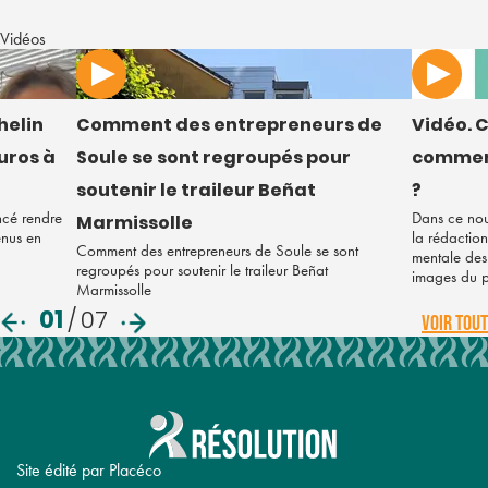
Vidéos
helin
Comment des entrepreneurs de
Vidéo. C
euros à
Soule se sont regroupés pour
comment
soutenir le traileur Beñat
?
ncé rendre
Dans ce nou
Marmissolle
enus en
la rédaction
Comment des entrepreneurs de Soule se sont
mentale des 
regroupés pour soutenir le traileur Beñat
images du 
Marmissolle
01
/
07
VOIR TOUT
Site édité par Placéco