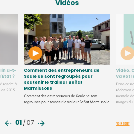
Vidéos
lin a-t-
Comment des entrepreneurs de
Vidéo. 
l'État ?
Soule se sont regroupés pour
va votr
soutenir le traileur Beñat
é rendre à
Dans ce no
Marmissolle
us en 2015
rédaction d
Comment des entrepreneurs de Soule se sont
mentale des
regroupés pour soutenir le traileur Beñat Marmissolle
images du
01
/
07
VOIR TOUT