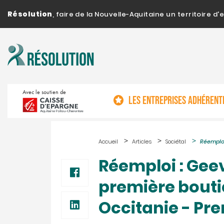
Résolution
, faire de la Nouvelle-Aquitaine un territoire 
Avec le soutien de
LES ENTREPRISES ADHÉRENT
Accueil
Articles
Sociétal
Réemploi
Réemploi : Gee
première bouti
Occitanie - P