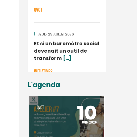
QVCT
JEUDI 23 JUILLET 2026
Et si un baromètre social
devenait un outil de
transform
[...]
INITIATIVES
L'agenda
10
QVCT
JUIN 2025