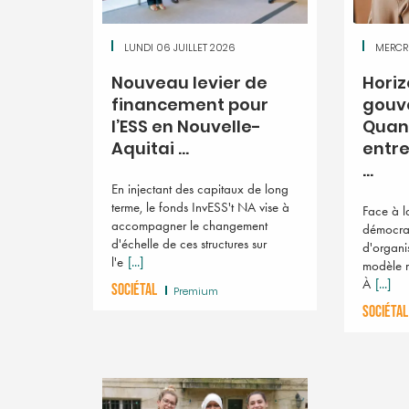
LUNDI 06 JUILLET 2026
MERCRE
Nouveau levier de
Horiz
financement pour
gouv
l’ESS en Nouvelle-
Quan
Aquitai ...
entre
...
En injectant des capitaux de long
terme, le fonds InvESS't NA vise à
Face à l
accompagner le changement
démocrat
d'échelle de ces structures sur
d'organi
l'e
[...]
modèle m
À
[...]
SOCIÉTAL
Premium
SOCIÉTAL