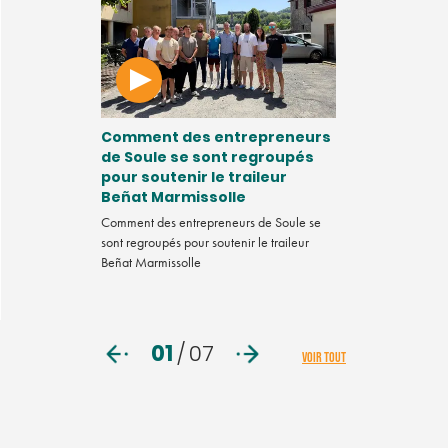
t la fin du
Comment des entrepreneurs
Vidéo. Chef
ls en
de Soule se sont regroupés
comment va
?
pour soutenir le traileur
mentale ?
Beñat Marmissolle
elle-Aquitaine
Dans ce nouveau 
ion d'intérêt
Comment des entrepreneurs de Soule se
Tendance, la réda
r les labels et
sont regroupés pour soutenir le traileur
penchée sur la s
sabilité
Beñat Marmissolle
d'entreprise. Pre
du programme B
01
/
07
VOIR TOUT