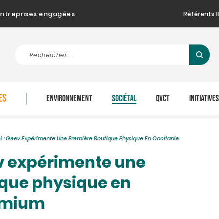
d'entreprises engagées
Référents 
ES
ENVIRONNEMENT
SOCIÉTAL
QVCT
INITIATIVE
 : Geev Expérimente Une Première Boutique Physique En Occitanie
v expérimente une
que physique en
remium