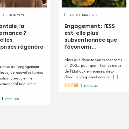
DI 10 JUIN 2026
LUNDI 18 MAI 2026
ontale, la
Engagement : l’ESS
ernance ?
est-elle plus
d les
subventionnée que
La Minute RSE. Bientô
«Far west» des labe
prises régénère
l’économi ...
Nouvelle-Aquitaine 
Le Conseil régional de Nouv
Alors que deux rapports sont sortis
a lancé un appel à manifestat
en 2025 pour quantifier les aides
a crise de l'engagement
(AMI) pour vérifier et recense
de l’État aux entreprises, deux
ique, de nouvelles formes
solutions dédiées à la respon
discours s’opposent encore :
[...]
sation bousculent le
sociéta
[...]
anagérial traditionnel.
SOCIÉTAL
Premium
Premium