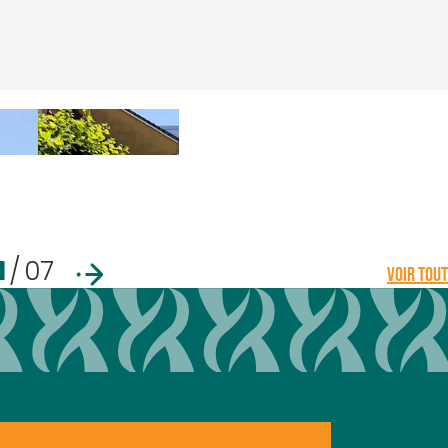
1
/
07
VOIR TOUT