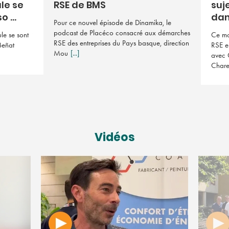
le se
RSE de BMS
suj
 ...
dan 
Pour ce nouvel épisode de Dinamika, le
podcast de Placéco consacré aux démarches
le se sont
Ce mo
RSE des entreprises du Pays basque, direction
Beñat
RSE e
Mou
[...]
avec 
Char
Vidéos