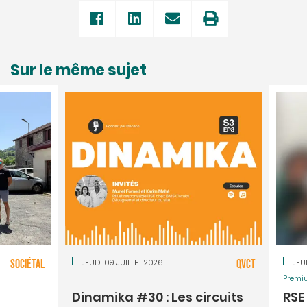
Sur le même sujet
SOCIÉTAL
JEUDI 09 JUILLET 2026
QVCT
JEU
Premi
Dinamika #30 : Les circuits
RSE 