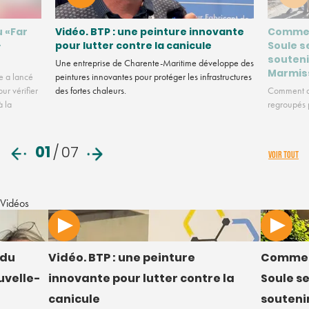
u «Far
Vidéo. BTP : une peinture innovante
Commen
-
pour lutter contre la canicule
Soule s
souteni
Une entreprise de Charente-Maritime développe des
Marmis
e a lancé
peintures innovantes pour protéger les infrastructures
ur vérifier
des fortes chaleurs.
Comment de
à la
regroupés p
01
/
07
VOIR TOUT
Vidéos
 du
Vidéo. BTP : une peinture
Commen
uvelle-
innovante pour lutter contre la
Soule s
canicule
soutenir