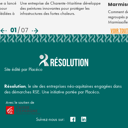
ne a lancé
Une entreprise de Charente-Maritime développe
Marmiss
 pour
des peintures innovantes pour protéger les
Comment des
 dédiées à
infrastructures des fortes chaleurs.
regroupés po
Marmissolle
01
/
07
VOIR TOUT
Site édité par Placéco
Résolution
, le site des entreprises néo-aquitaines engagées dans
des démarches RSE. Une initiative portée par Placéco.
Avec le soutien de
Suivez-nous sur: