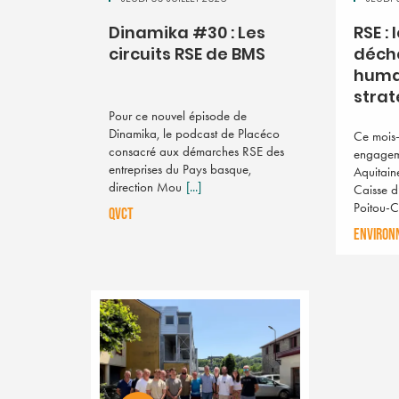
Dinamika #30 : Les
RSE : 
circuits RSE de BMS
déche
huma
strat
Pour ce nouvel épisode de
Dinamika, le podcast de Placéco
Ce mois-
consacré aux démarches RSE des
engagem
entreprises du Pays basque,
Aquitain
direction Mou
[...]
Caisse d
Poitou-
QVCT
ENVIRON