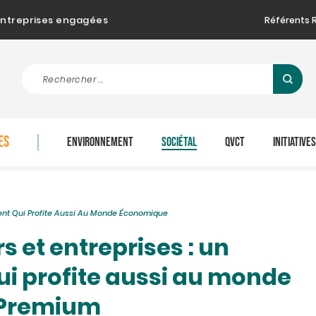
d'entreprises engagées
Référents 
ES
ENVIRONNEMENT
SOCIÉTAL
QVCT
INITIATIVE
ment Qui Profite Aussi Au Monde Économique
s et entreprises : un
i profite aussi au monde
 Premium