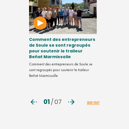
t la fin du
Comment des entrepreneurs
Vidéo. Chef
ls en
de Soule se sont regroupés
comment va
?
pour soutenir le traileur
mentale ?
Beñat Marmissolle
elle-Aquitaine
Dans ce nouveau 
ion d'intérêt
Comment des entrepreneurs de Soule se
Tendance, la réda
r les labels et
sont regroupés pour soutenir le traileur
penchée sur la s
sabilité
Beñat Marmissolle
d'entreprise. Pre
du programme B
01
/
07
VOIR TOUT