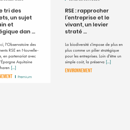
le tri des
RSE : rapprocher
ts, un sujet
l’entreprise et le
in et
vivant, un levier
égique dan ...
straté ...
La Minute RSE. Bientô
ci, l'Observatoire des
La biodiversité s'impose de plus en
«Far west» des labe
ents RSE en Nouvelle-
plus comme un pilier stratégique
Nouvelle-Aquitaine 
e, en partenariat avec
pour les entreprises. Loin d'être un
Le Conseil régional de Nouv
’Épargne Aquitaine
simple coût, la préserva
[...]
a lancé un appel à manifestat
Charen
[...]
ENVIRONNEMENT
(AMI) pour vérifier et recense
NEMENT
solutions dédiées à la respon
Premium
sociéta
[...]