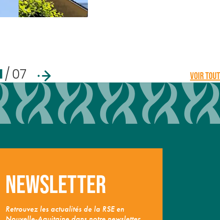
1
/
07
VOIR TOUT
Newsletter
Retrouvez les actualités de la RSE en
Nouvelle-Aquitaine dans notre newsletter