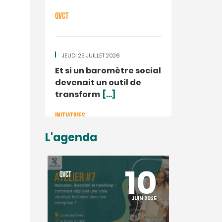
QVCT
JEUDI 23 JUILLET 2026
Et si un baromètre social
devenait un outil de
transform
[...]
INITIATIVES
L'agenda
10
QVCT
JUIN 2025