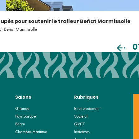
pés pour soutenir le traileur Beñat Marmissolle
eur Beñat Marmissolle
0
Salons
Rubriques
Gironde
Environnement
Pays basque
Sociétal
Béarn
QVCT
Charente-maritime
Initiatives