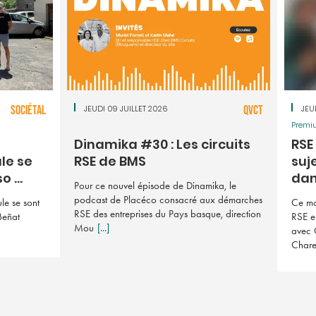
SOCIÉTAL
JEUDI 09 JUILLET 2026
QVCT
JEU
Premi
Dinamika #30 : Les circuits
RSE 
le se
RSE de BMS
suj
 ...
dan 
Pour ce nouvel épisode de Dinamika, le
podcast de Placéco consacré aux démarches
le se sont
Ce mo
RSE des entreprises du Pays basque, direction
Beñat
RSE e
Mou
[...]
avec 
Char