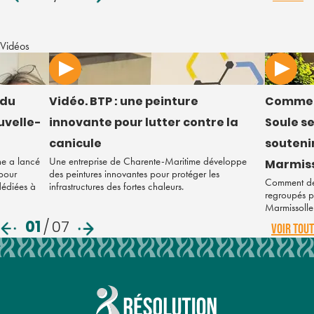
Vidéos
 du
Vidéo. BTP : une peinture
Commen
uvelle-
innovante pour lutter contre la
Soule s
canicule
soutenir
ne a lancé
Une entreprise de Charente-Maritime développe
Marmiss
 pour
des peintures innovantes pour protéger les
Comment des
 dédiées à
infrastructures des fortes chaleurs.
regroupés po
Marmissolle
01
/
07
VOIR TOUT