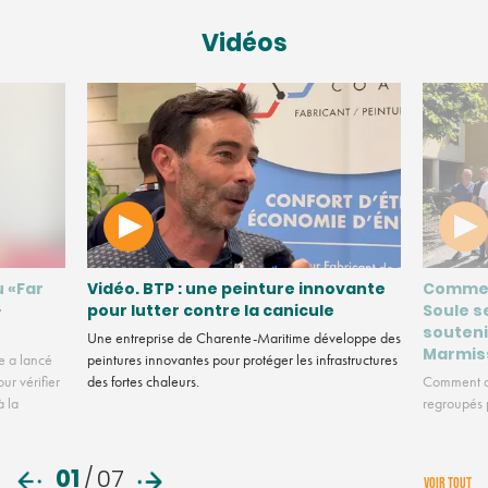
Vidéos
u «Far
Vidéo. BTP : une peinture innovante
Commen
-
pour lutter contre la canicule
Soule s
souteni
Une entreprise de Charente-Maritime développe des
Marmis
e a lancé
peintures innovantes pour protéger les infrastructures
ur vérifier
des fortes chaleurs.
Comment de
à la
regroupés p
01
/
07
VOIR TOUT