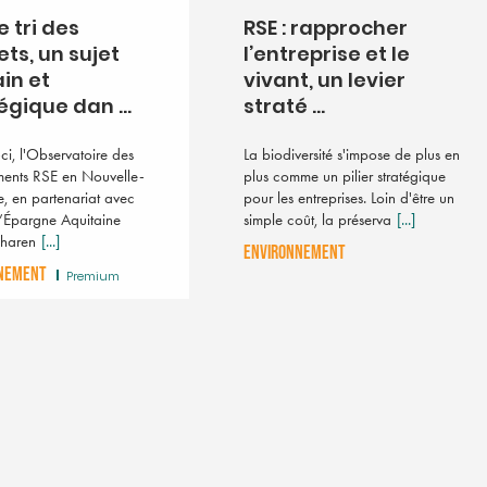
le tri des
RSE : rapprocher
ts, un sujet
l’entreprise et le
in et
vivant, un levier
égique dan ...
straté ...
ci, l'Observatoire des
La biodiversité s'impose de plus en
ents RSE en Nouvelle-
plus comme un pilier stratégique
e, en partenariat avec
pour les entreprises. Loin d'être un
’Épargne Aquitaine
simple coût, la préserva
[...]
Charen
[...]
ENVIRONNEMENT
NEMENT
Premium