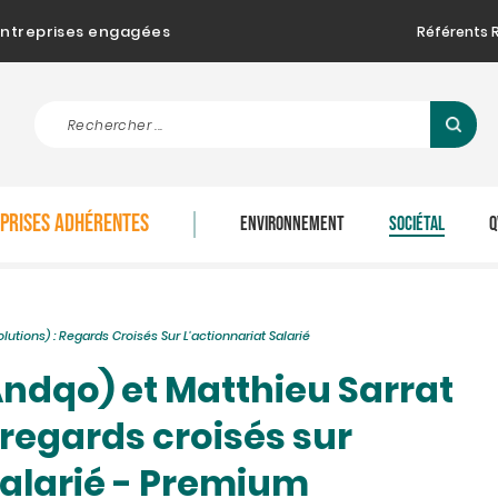
d'entreprises engagées
Référents 
EPRISES ADHÉRENTES
ENVIRONNEMENT
SOCIÉTAL
Q
olutions) : Regards Croisés Sur L'actionnariat Salarié
(Andqo) et Matthieu Sarrat
: regards croisés sur
salarié - Premium