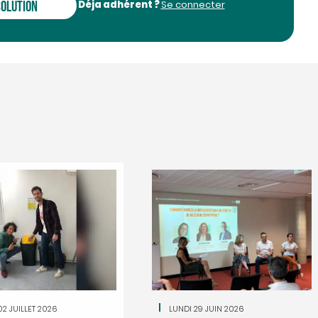
Déja adhérent ?
SOLUTION
Se connecter
La Minute RSE. Bientô
«Far west» des labe
Nouvelle-Aquitaine 
Le Conseil régional de Nouv
a lancé un appel à manifestat
(AMI) pour vérifier et recense
solutions dédiées à la respon
sociéta
[...]
02 JUILLET 2026
LUNDI 29 JUIN 2026