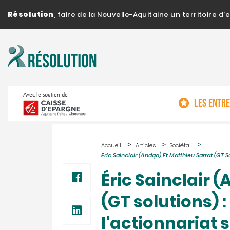
Résolution
, faire de la Nouvelle-Aquitaine un territoire 
Avec le soutien de
LES ENTR
Accueil
Articles
Sociétal
Éric Sainclair (Andqo) Et Matthieu Sarrat (GT S
Éric Sainclair 
(GT solutions) 
l'actionnariat 