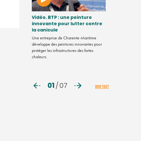
t la fin du
Vidéo. BTP : une peinture
Comment de
ls en
innovante pour lutter contre
de Soule se
?
la canicule
pour souteni
Beñat Marm
elle-Aquitaine
Une entreprise de Charente-Maritime
ion d'intérêt
développe des peintures innovantes pour
Comment des ent
r les labels et
protéger les infrastructures des fortes
sont regroupés po
sabilité
chaleurs.
Beñat Marmissol
01
/
07
VOIR TOUT