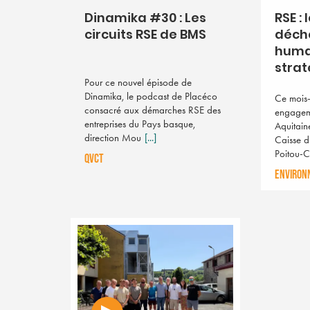
Dinamika #30 : Les
RSE : 
circuits RSE de BMS
déche
huma
strat
Pour ce nouvel épisode de
Dinamika, le podcast de Placéco
Ce mois-
consacré aux démarches RSE des
engagem
entreprises du Pays basque,
Aquitain
direction Mou
[...]
Caisse d
Poitou-
QVCT
ENVIRON