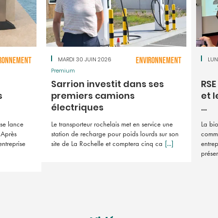
RONNEMENT
MARDI 30 JUIN 2026
ENVIRONNEMENT
LUN
Premium
t
Sarrion investit dans ses
RSE
s
premiers camions
et l
électriques
...
se lance
Le transporteur rochelais met en service une
La bio
 Après
station de recharge pour poids lourds sur son
comme 
entreprise
site de La Rochelle et comptera cinq ca
[...]
entrep
prése