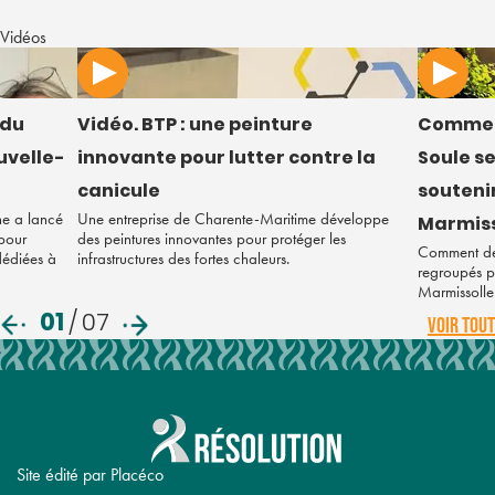
Vidéos
 du
Vidéo. BTP : une peinture
Commen
uvelle-
innovante pour lutter contre la
Soule s
canicule
soutenir
ne a lancé
Une entreprise de Charente-Maritime développe
Marmiss
 pour
des peintures innovantes pour protéger les
Comment des
 dédiées à
infrastructures des fortes chaleurs.
regroupés po
Marmissolle
01
/
07
VOIR TOUT
Site édité par Placéco