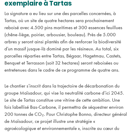
exemplaire à Tartas
La signature a eu lieu sur une des parcelles concernées, à
Tartas, où un site de quatre hectares sera prochainement
reboisé avec 4.500 pins maritimes et 300 essences feuillues
(chêne-liège, poirier, arbousier, bouleau). Près de 5.000
arbres y seront ainsi plantés afin de renforcer la biodiversité
d’un massif jusque-là dominé par les résineux. Au total, six
parcelles réparties entre Tartas, Bégaar, Hagetmau, Castets,
Benquet et Terrasson (soit 32 hectares) seront reboisées ou
entretenues dans le cadre de ce programme de quatre ans.
Le chantier s’inscrit dans la trajectoire de décarbonation du
groupe Maïsadour, qui vise la neutralité carbone d’ici 2045.
Le site de Tartas constitue une vitrine de cette ambition. Une
fois labellisé Bas-Carbone, il permettra de séquestrer environ
200 tonnes de CO₂. Pour Christophe Bonno, directeur général
de Maïsadour, ce projet illustre une stratégie «
agroécologique et environnementale
», inscrite au cœur du