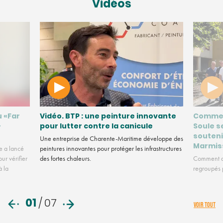
Vidéos
u «Far
Vidéo. BTP : une peinture innovante
Commen
-
pour lutter contre la canicule
Soule s
souteni
Une entreprise de Charente-Maritime développe des
Marmis
e a lancé
peintures innovantes pour protéger les infrastructures
ur vérifier
des fortes chaleurs.
Comment de
à la
regroupés p
01
/
07
VOIR TOUT